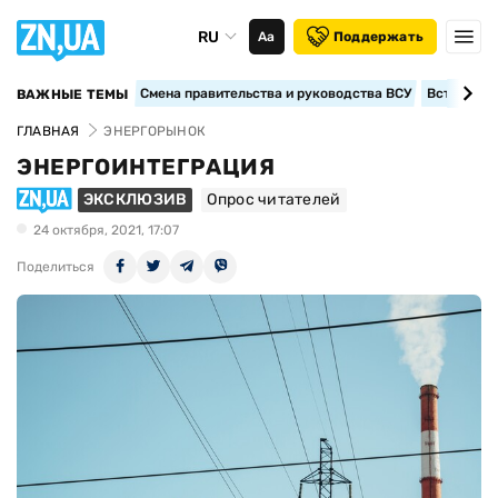
RU
Аа
Поддержать
Смена правительства и руководства ВСУ
Вступление
ВАЖНЫЕ ТЕМЫ
ГЛАВНАЯ
ЭНЕРГОРЫНОК
ЭНЕРГОИНТЕГРАЦИЯ
ЭКСКЛЮЗИВ
Опрос читателей
24 октября, 2021, 17:07
Поделиться