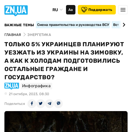
RU
Аа
Поддержать
Смена правительства и руководства ВСУ
Вступление
ВАЖНЫЕ ТЕМЫ
ГЛАВНАЯ
ЭНЕРГЕТИКА
ТОЛЬКО 5% УКРАИНЦЕВ ПЛАНИРУЮТ
УЕЗЖАТЬ ИЗ УКРАИНЫ НА ЗИМОВКУ,
А КАК К ХОЛОДАМ ПОДГОТОВИЛИСЬ
ОСТАЛЬНЫЕ ГРАЖДАНЕ И
ГОСУДАРСТВО?
Инфографика
21 октября, 2023, 08:30
Поделиться