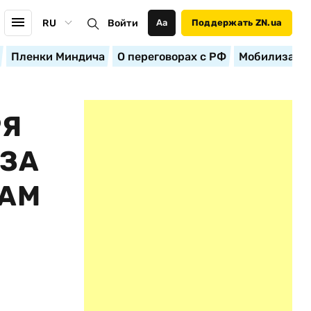
RU
Войти
Аа
Поддержать ZN.ua
Пленки Миндича
О переговорах с РФ
Мобилизация
РЯ
 ЗА
ФАМ