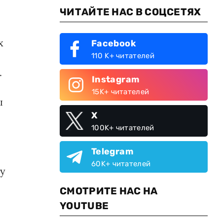
ЧИТАЙТЕ НАС В СОЦСЕТЯХ
х
Facebook
110 K+ читателей
.
Instagram
15K+ читателей
ы
X
100K+ читателей
Telegram
60K+ читателей
шу
СМОТРИТЕ НАС НА
YOUTUBE