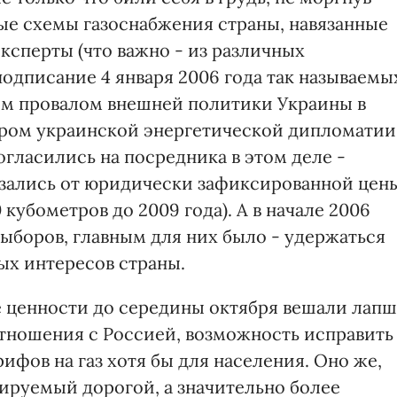
ые схемы газоснабжения страны, навязанные
эксперты (что важно - из различных
одписание 4 января 2006 года так называемы
м провалом внешней политики Украины в
ором украинской энергетической дипломатии
огласились на посредника в этом деле -
азались от юридически зафиксированной цен
0 кубометров до 2009 года). А в начале 2006
выборов, главным для них было - удержаться
ых интересов страны.
 ценности до середины октября вешали лап
отношения с Россией, возможность исправить
фов на газ хотя бы для населения. Оно же,
тируемый дорогой, а значительно более