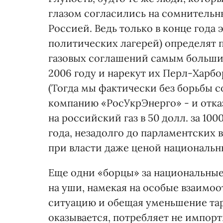
глазом согласились на сомнительн
Россией. Ведь только в конце года 
политических лагерей) определят п
газовых соглашений самым больши
2006 году и нарекут их Перл-Харб
(Тогда мы фактически без борьбы с
компанию «РосУкрЭнерго» - и отк
на российский газ в 50 долл. за 100
года, незадолго до парламентских 
при власти даже ценой национальн
Еще одни «борцы» за национальные
на уши, намекая на особые взаимо
ситуацию и обещая уменьшение тари
оказывается, потребляет не импор