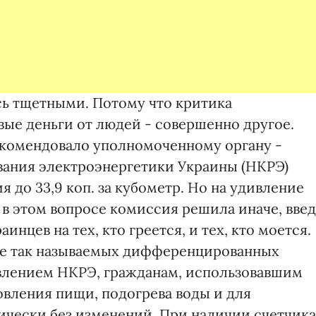
сь тщетными. Потому что критика
вые деньги от людей - совершенно другое.
екомендовало уполномоченному органу -
ания электроэнергетики Украины (НКРЭ)
я до 33,9 коп. за кубометр. Но на удивление
 в этом вопросе комиссия решила иначе, вве
аинцев на тех, кто греется, и тех, кто моется.
ние так называемых дифференцированных
овлением НКРЭ, гражданам, использовавшим
товления пищи, подогрева воды и для
ически без изменений. При наличии счетчика