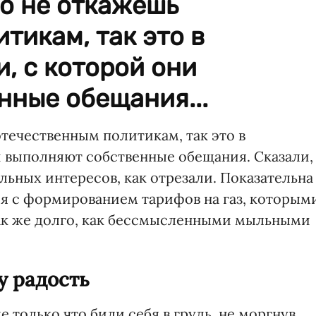
о не откажешь
тикам, так это в
, с которой они
нные обещания...
течественным политикам, так это в
и выполняют собственные обещания. Сказали,
льных интересов, как отрезали. Показательна
я с формированием тарифов на газ, которым
ак же долго, как бессмысленными мыльными
у радость
е только что били себя в грудь, не моргнув