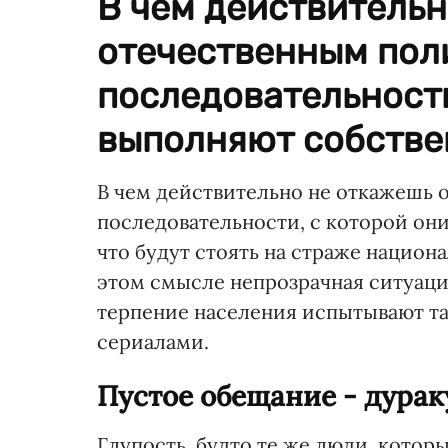
В чем действительн
отечественным поли
последовательности
выполняют собстве
В чем действительно не откажешь о
последовательности, с которой он
что будут стоять на страже национа
этом смысле непрозрачная ситуаци
терпение населения испытывают т
сериалами.
Пустое обещание - дурак
Глупость, будто те же люди, которы