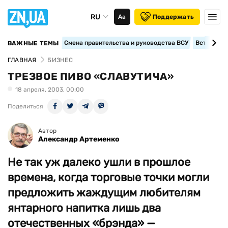
RU
Аа
Поддержать
Смена правительства и руководства ВСУ
Вступление
ВАЖНЫЕ ТЕМЫ
ГЛАВНАЯ
БИЗНЕС
ТРЕЗВОЕ ПИВО «СЛАВУТИЧА»
18 апреля, 2003, 00:00
Поделиться
Автор
Александр Артеменко
Не так уж далеко ушли в прошлое
времена, когда торговые точки могли
предложить жаждущим любителям
янтарного напитка лишь два
отечественных «брэнда» —