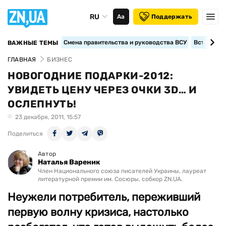
RU
Аа
Поддержать
Смена правительства и руководства ВСУ
Вступление
ВАЖНЫЕ ТЕМЫ
ГЛАВНАЯ
БИЗНЕС
НОВОГОДНИЕ ПОДАРКИ-2012:
УВИДЕТЬ ЦЕНУ ЧЕРЕЗ ОЧКИ 3D… И
ОСЛЕПНУТЬ!
23 декабря, 2011, 15:57
Поделиться
Автор
Наталья Вареник
Член Национального союза писателей Украины, лауреат
литературной премии им. Сосюры, собкор ZN.UA.
Неужели потребитель, переживший
первую волну кризиса, настолько