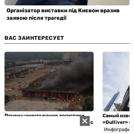
ВАС ЗАИНТЕРЕСУЕТ
Почему уничтожение логистики
Самый извес
меняет цену каждого товара и что с
«Gulliver» 
этим можно сделать
Инфографик