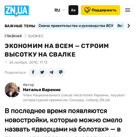
RU
Аа
Поддержать
Смена правительства и руководства ВСУ
Вступление
ВАЖНЫЕ ТЕМЫ
ГЛАВНАЯ
БИЗНЕС
ЭКОНОМИМ НА ВСЕМ — СТРОИМ
ВЫСОТКУ НА СВАЛКЕ
26 ноября, 2010, 17:13
Поделиться
Автор
Наталья Вареник
Член Национального союза писателей Украины, лауреат
литературной премии им. Сосюры, собкор ZN.UA.
В последнее время появляются
новостройки, которые можно смело
назвать «дворцами на болотах» — в