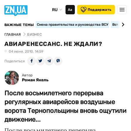
RU
Аа
Поддержать
Смена правительства и руководства ВСУ
Вступление
ВАЖНЫЕ ТЕМЫ
ГЛАВНАЯ
БИЗНЕС
АВИАРЕНЕССАНС. НЕ ЖДАЛИ?
04 июня, 2010, 14:59
Поделиться
Автор
Роман Якель
После восьмилетнего перерыва
регулярных авиарейсов воздушные
ворота Тернопольщины вновь ощутили
движение...
После восьмилетнего перерыва