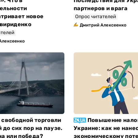
». Что в
Последствия для Укр
ельности
партнеров и врага
тривает новое
Опрос читателей
вириденко
Дмитрий Алексеенко
ателей
Алексеенко
 свободной торговли
Повышение нало
 до сих пор на паузе.
Украине: как не нане
на или победа?
экономическому пот