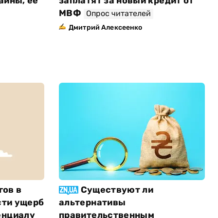
аины, ее
заплатят за новый кредит от
МВФ
Опрос читателей
Дмитрий Алексеенко
гов в
Существуют ли
сти ущерб
альтернативы
енциалу
правительственным