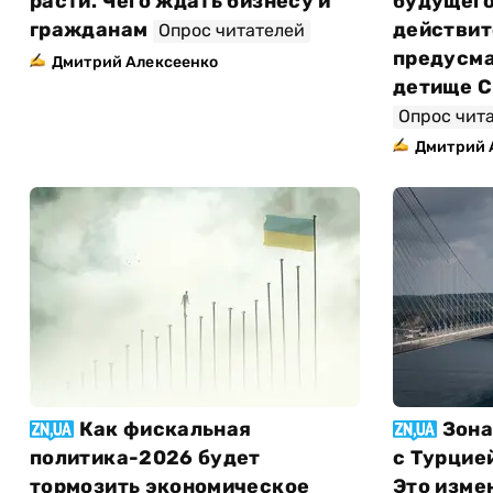
расти. Чего ждать бизнесу и
будущего
гражданам
действит
Опрос читателей
предусма
Дмитрий Алексеенко
детище С
Опрос чит
Дмитрий 
Как фискальная
Зона
политика-2026 будет
с Турцией
тормозить экономическое
Это изме