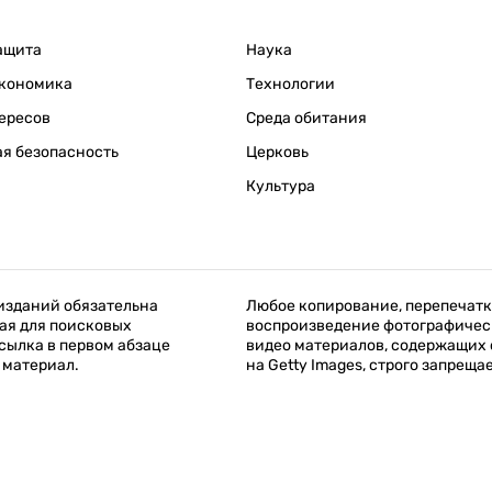
ащита
Наука
кономика
Технологии
ересов
Среда обитания
я безопасность
Церковь
Культура
изданий обязательна
Любое копирование, перепечатк
ая для поисковых
воспроизведение фотографичес
сылка в первом абзаце
видео материалов, содержащих
 материал.
на Getty Images, строго запреща