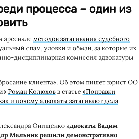
реди процесса – один из
овить
м арсенале
методов затягивания судебного
альный спам, уловки и обман, за которые их
онно-дисциплинарная комиссия адвокатуры
бросание клиента». Об этом пишет юрист ОО
ии»
Роман Колюхов
в статье
«Поправки
ак и почему адвокаты затягивают дела
.
 Александра Онищенко а
двокаты Вадим
ндр Мельник решили демонстративно