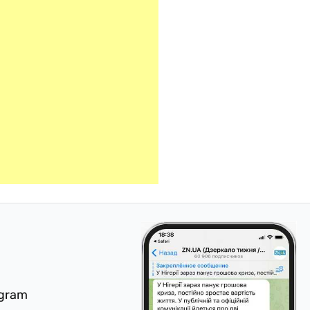
egram