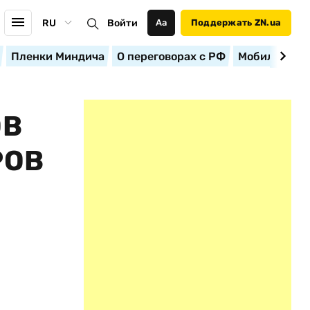
RU
Войти
Аа
Поддержать ZN.ua
Пленки Миндича
О переговорах с РФ
Мобилизация
ОВ
РОВ