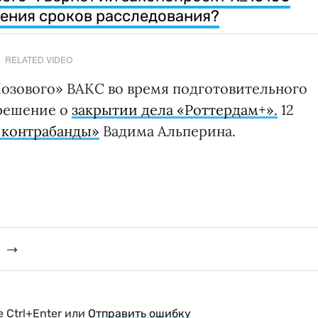
ления сроков расследования?
RELATED VIDEO
озового» ВАКС во время подготовительного
 решение о
закрытии дела «Роттердам+».
12
 контрабанды»
Вадима Альперина.
 Ctrl+Enter или
Отправить ошибку