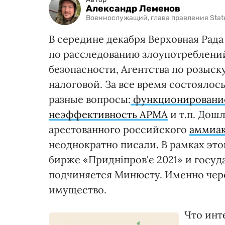
Александр Леменов
Военнослужащий, глава правления Stat
В середине декабря Верховная Рад
по расследованию злоупотреблени
безопасности, Агентства по розыск
налоговой. За все время состоялос
разные вопросы:
функционировани
неэффективность АРМА
и т.п. Дош
арестованного российского
аммиа
неоднократно писали. В рамках это
бирже «Придніпров'є 2021» и госу
подчиняется Минюсту. Именно чере
имущество.
Что инт