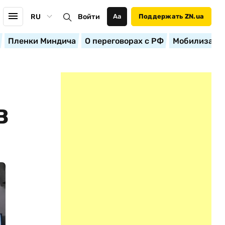
RU
Войти
Аа
Поддержать ZN.ua
Пленки Миндича
О переговорах с РФ
Мобилизация
В