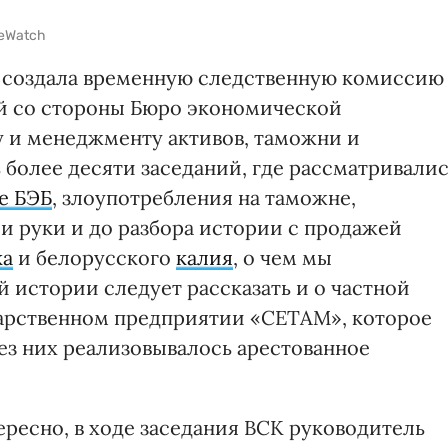
eWatch
а создала временную следственную комиссию
й со стороны Бюро экономической
у и менеджменту активов, таможни и
ь более десяти заседаний, где рассматривали
е БЭБ
, злоупотребления на таможне,
ли руки и до разбора истории с продажей
ка
и белорусского
калия
, о чем мы
й истории следует рассказать и о частной
дарственном предприятии «СЕТАМ», которое
з них реализовывалось арестованное
ересно, в ходе заседания ВСК руководитель