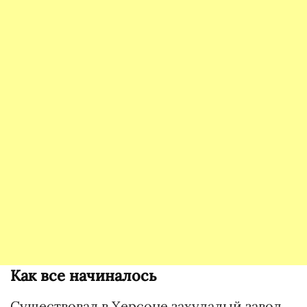
Как все начиналось
Существовал в Херсоне захудалый завод