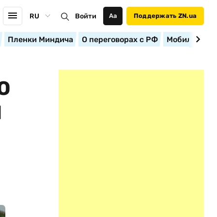
RU
Войти
Аа
Поддержать ZN.ua
Пленки Миндича
О переговорах с РФ
Мобилизация
О
И