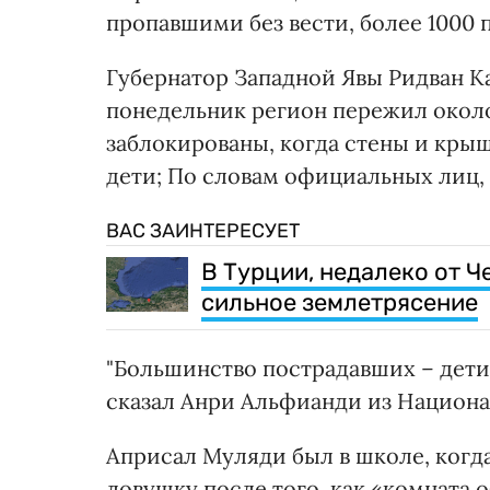
пропавшими без вести, более 1000 
Губернатор Западной Явы Ридван 
понедельник регион пережил около
заблокированы, когда стены и кры
дети; По словам официальных лиц, 
ВАС ЗАИНТЕРЕСУЕТ
В Турции, недалеко от 
сильное землетрясение
"Большинство пострадавших – дети, 
сказал Анри Альфианди из Национа
Априсал Муляди был в школе, когд
ловушку после того, как «комната 