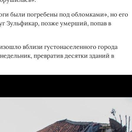
«ноги были погребены под обломками», но его
уг Зульфикар, позже умерший, попав в
изошло вблизи густонаселенного города
недельник, превратив десятки зданий в