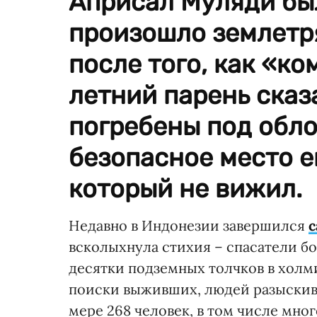
Априсал Муляди был
произошло землетря
после того, как «ко
летний парень сказа
погребены под обло
безопасное место е
который не вижил.
Недавно в Индонезии завершился
с
всколыхнула стихия – спасатели б
десятки подземных толчков в холм
поиски выживших, людей разыскив
мере 268 человек, в том числе мног