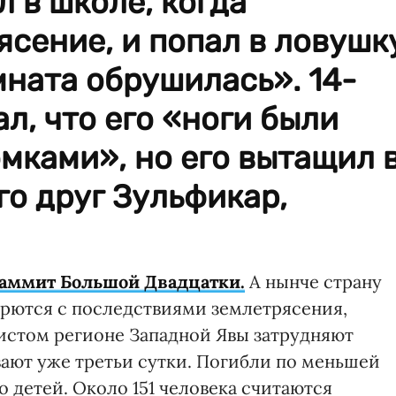
 в школе, когда
сение, и попал в ловушк
мната обрушилась». 14-
л, что его «ноги были
мками», но его вытащил 
го друг Зульфикар,
аммит Большой Двадцатки.
А нынче страну
орются с последствиями землетрясения,
истом регионе Западной Явы затрудняют
ают уже третьи сутки. Погибли по меньшей
о детей. Около 151 человека считаются