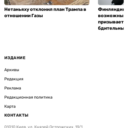
Нетаньяху отклонил план Трампа в
Финляндия г
отношении Газы
возможным 
призывает 
бдительным
ИЗДАНИЕ
Архивы
Редакция
Реклама
Редакционная политика
Карта
КОНТАКТЫ
01010 Киев, ул. Князей Острожских, 19/1