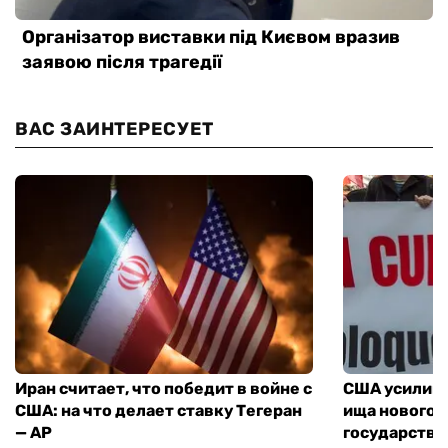
ВАС ЗАИНТЕРЕСУЕТ
Иран считает, что победит в войне с
США усилива
США: на что делает ставку Тегеран
ища нового 
— AP
государства