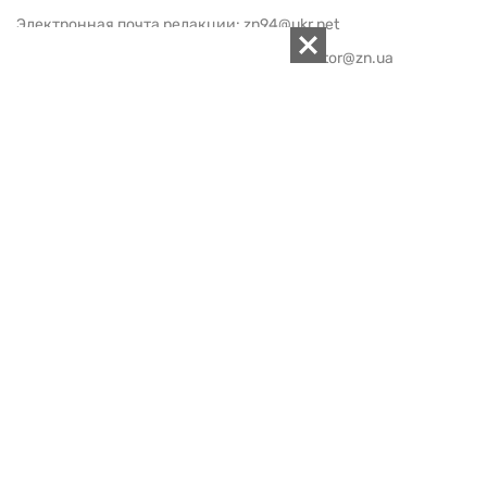
Электронная почта редакции:
zn94@ukr.net
Электронная почта службы новостей:
editor@zn.ua
СОЦСЕТИ
ПОДДЕРЖАТЬ ZN.UA
Поддержать независимую
журналистику!
ЗЕРКАЛО НЕДЕЛИ
не подводим с 1994-го года
АРХИВ
Внутренняя политика
Социальная защита
Международная политика
Зарубежная экономика