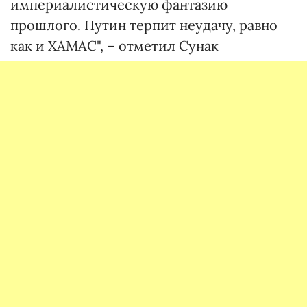
империалистическую фантазию
прошлого. Путин терпит неудачу, равно
как и ХАМАС", – отметил Сунак