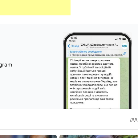
egram