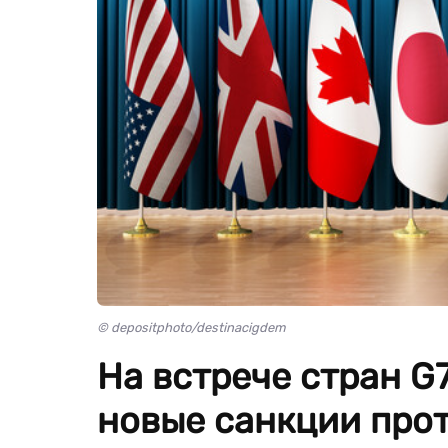
© depositphoto/destinacigdem
На встрече стран G
новые санкции прот