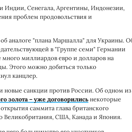
 Индии, Сенегала, Аргентины, Индонезии,
ния проблем продовольствия и
об аналоге "плана Маршалла" для Украины. О
едательствующей в "Группе семи" Германии
 много миллиардов евро и долларов на
оды. Этого можно добиться только
нул канцлер.
и новые санкции против России. Об одном из
го золота – уже договорились
некоторые
ь открытия саммита глава британского
то Великобритания, США, Канада и Япония.
ле чего большинство его участников