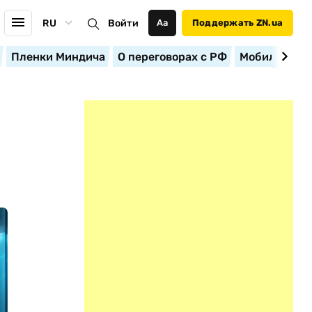
RU
Войти
Аа
Поддержать ZN.ua
Пленки Миндича
О переговорах с РФ
Мобилизация