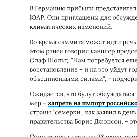
В Германию прибыли представители
ЮАР. Они приглашены для обсужде
климатических изменений.
Во время саммита может идти речь 
этом ранее говорил канцлер предс
Олаф Шольц. "Нам потребуется еще
восстановление – и на это уйдут г
объединенными силами", – подчерк
Ожидается, что будут обсуждаться 
мер –
запрете на импорт российско
страны "семерки", как заявил в ден
правительства Борис Джонсон, – э
Саммит продлится до 28 июня, пос