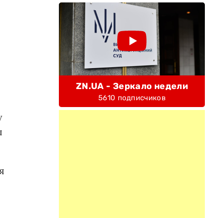
ZN.UA - Зеркало недели
5610 подписчиков
у
л
я