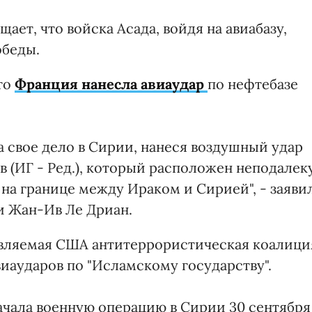
ает, что войска Асада, войдя на авиабазу,
обеды.
то
Франция нанесла авиаудар
по нефтебазе
 свое дело в Сирии, нанеся воздушный удар
 (ИГ - Ред.), который расположен неподалек
 на границе между Ираком и Сирией", - заяви
и Жан-Ив Ле Дриан.
лавляемая США антитеррористическая коалици
иаударов по "Исламскому государству".
чала военную операцию в Сирии 30 сентября