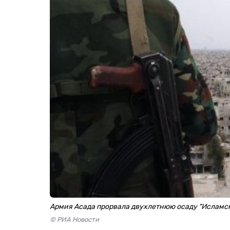
Армия Асада прорвала двухлетнюю осаду "Исламск
© РИА Новости