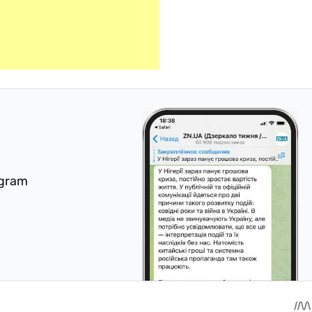
egram