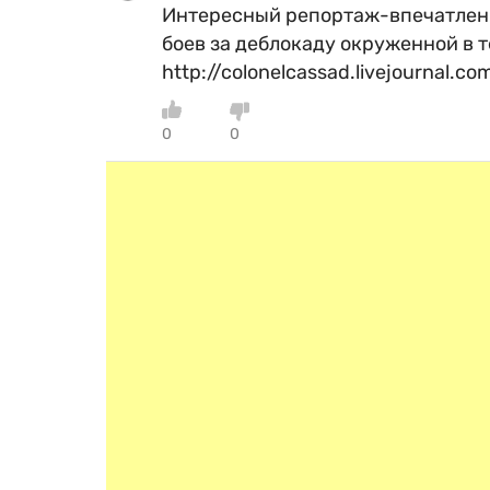
Интересный репортаж-впечатлен
боев за деблокаду окруженной в т
http://colonelcassad.livejournal.c
0
0