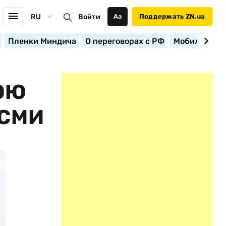
RU
Войти
Аа
Поддержать ZN.ua
Пленки Миндича
О переговорах с РФ
Мобилизация
ЮЮ
 СМИ