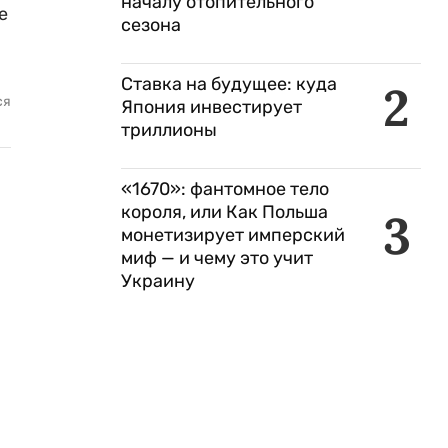
началу отопительного
е
сезона
Ставка на будущее: куда
2
ся
Япония инвестирует
триллионы
«1670»: фантомное тело
короля, или Как Польша
3
монетизирует имперский
миф — и чему это учит
Украину