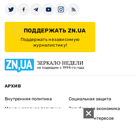
ПОДДЕРЖАТЬ ZN.UA
Поддержать независимую
журналистику!
ЗЕРКАЛО НЕДЕЛИ
не подводим с 1994-го года
АРХИВ
Внутренняя политика
Социальная защита
Международная политика
Зарубежная экономика
Макроуровень
Конфликт интересов
Энергорынок
Экономическая
безопасность
Приватизация