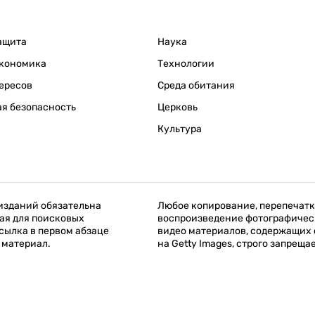
ащита
Наука
кономика
Технологии
ересов
Среда обитания
я безопасность
Церковь
Культура
изданий обязательна
Любое копирование, перепечатк
ая для поисковых
воспроизведение фотографичес
сылка в первом абзаце
видео материалов, содержащих
 материал.
на Getty Images, строго запреща