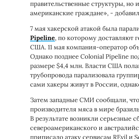
правительственные структуры, но 
американские граждане», - добавил
7 мая хакерской атакой была парал
Pipeline
, по которому доставляют 
США. 11 мая компания-оператор об
Однако позднее Colonial Pipeline 
размере $4,4 млн. Власти США пола
трубопровода парализовала группир
сами хакеры живут в России, однак
Затем западные СМИ сообщали, чт
производителя мяса в мире бразильс
В результате возникли серьезные 
североамериканского и австралий
приписало атаку сервисам REvil и S