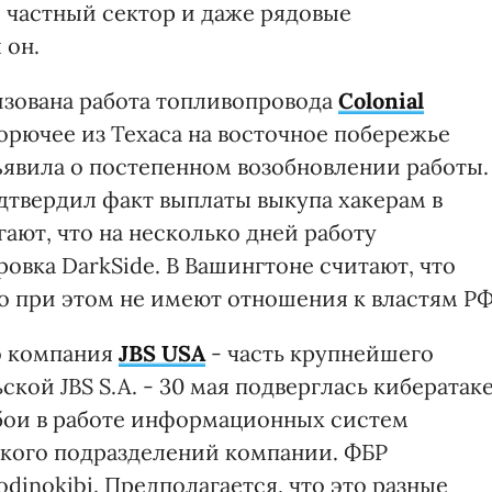
и частный сектор и даже рядовые
 он.
изована работа топливопровода
Colonial
горючее из Техаса на восточное побережье
ъявила о постепенном возобновлении работы.
подтвердил факт выплаты выкупа хакерам в
гают, что на несколько дней работу
овка DarkSide. В Вашингтоне считают, что
о при этом не имеют отношения к властям РФ
о компания
JBS USA
- часть крупнейшего
кой JBS S.A. - 30 мая подверглась кибератаке
сбои в работе информационных систем
ского подразделений компании. ФБР
odinokibi. Предполагается, что это разные