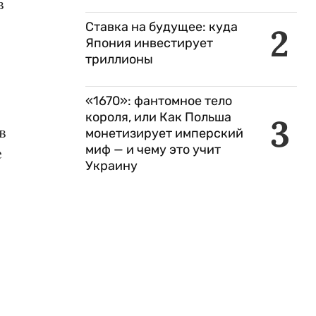
в
Ставка на будущее: куда
2
Япония инвестирует
триллионы
«1670»: фантомное тело
короля, или Как Польша
3
в
монетизирует имперский
миф — и чему это учит
е
Украину