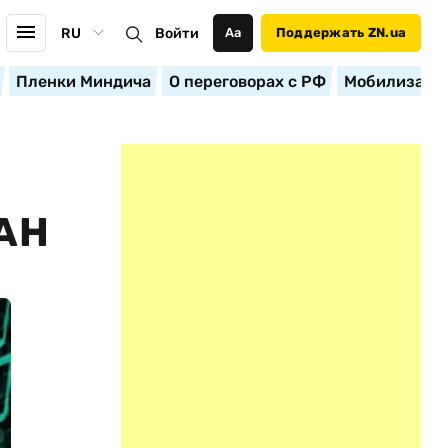
RU
Войти
Аа
Поддержать ZN.ua
Пленки Миндича
О переговорах с РФ
Мобилизация
АН