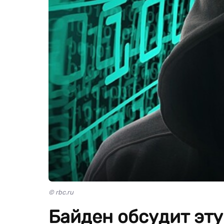
© rbc.ru
Байден обсудит эту