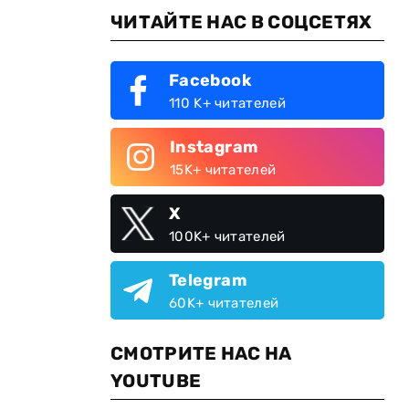
ЧИТАЙТЕ НАС В СОЦСЕТЯХ
Facebook
110 K+ читателей
Instagram
15K+ читателей
X
100K+ читателей
Telegram
60K+ читателей
СМОТРИТЕ НАС НА
YOUTUBE