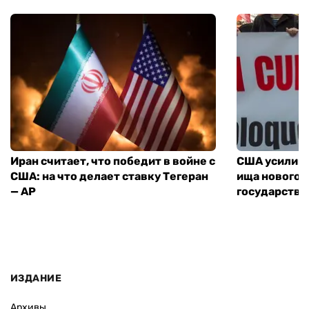
Иран считает, что победит в войне с
США усилива
США: на что делает ставку Тегеран
ища нового 
— AP
государства
ИЗДАНИЕ
Архивы