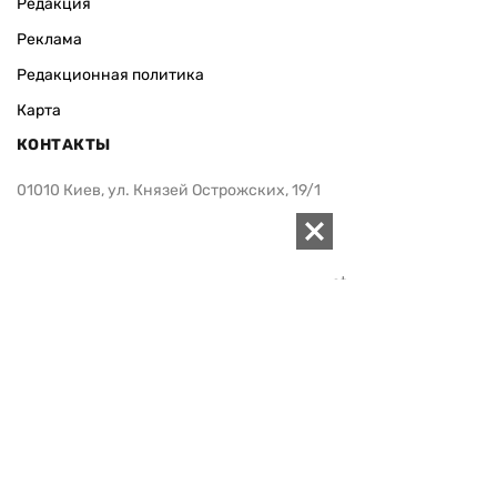
Редакция
Реклама
Редакционная политика
Карта
КОНТАКТЫ
01010 Киев, ул. Князей Острожских, 19/1
Телефон редакции:
+380 (44) 280-04-85
Электронная почта редакции:
zn94@ukr.net
Электронная почта службы новостей:
editor@zn.ua
СОЦСЕТИ
ПОДДЕРЖАТЬ ZN.UA