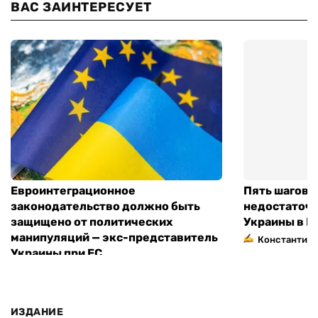
ВАС ЗАИНТЕРЕСУЕТ
Евроинтеграционное
Пять шагов к
законодательство должно быть
недостаточн
защищено от политических
Украины в Е
манипуляций — экс-представитель
Константин 
Украины при ЕС
ИЗДАНИЕ