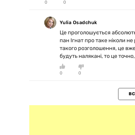
0
0
Yulia Osadchuk
Це проголошується абсолютно 
пан Ігнат про таке ніколи не
такого розголошення, це вже
будуть налякані, то це точно
0
0
ВС