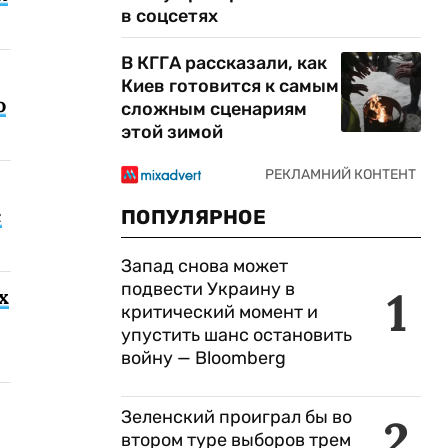
в соцсетях
В КГГА рассказали, как
Киев готовится к самым
о
сложным сценариям
этой зимой
с
ПОПУЛЯРНОЕ
Запад снова может
подвести Украину в
1
х
критический момент и
упустить шанс остановить
войну — Bloomberg
Зеленский проиграл бы во
2
втором туре выборов трем