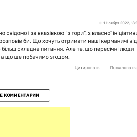
1 Ноября 2022, 18:
свідомо і за вказівкою "з гори", з власної ініціатив
 розповів би. Що хочуть отримати наші керманичі від
 більш складне питання. Але те, що пересічні люди
, а що ще побачимо згодом.
Цитировать
Пожаловать
Е КОММЕНТАРИИ