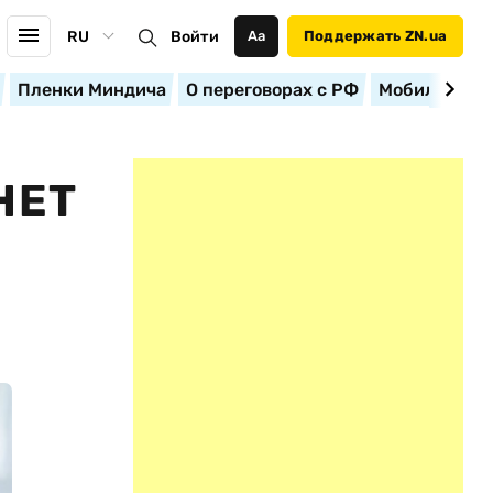
RU
Войти
Аа
Поддержать ZN.ua
Пленки Миндича
О переговорах с РФ
Мобилизация
НЕТ