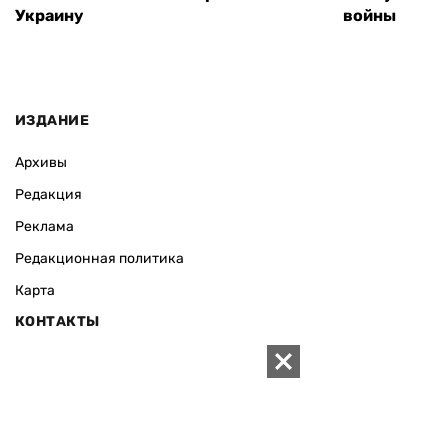
Украину
войны
ИЗДАНИЕ
Архивы
Редакция
Реклама
Редакционная политика
Карта
КОНТАКТЫ
01010 Киев, ул. Князей Острожских, 19/1
Телефон редакции:
+380 (44) 280-04-85
Электронная почта редакции:
zn94@ukr.net