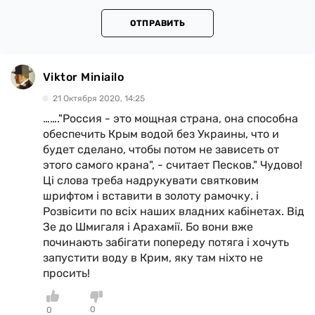
ОТПРАВИТЬ
Viktor Miniailo
21 Октября 2020, 14:25
……."Россия - это мощная страна, она способна
обеспечить Крым водой без Украины, что и
будет сделано, чтобы потом не зависеть от
этого самого крана", - считает Песков." Чудово!
Ці слова треба надрукувати святковим
шрифтом і вставити в золоту рамочку. і
Розвісити по всіх наших владних кабінетах. Від
Зе до Шмигаля і Арахамії. Бо вони вже
починають забігати попереду потяга і хочуть
запустити воду в Крим, яку там ніхто не
просить!
0
0