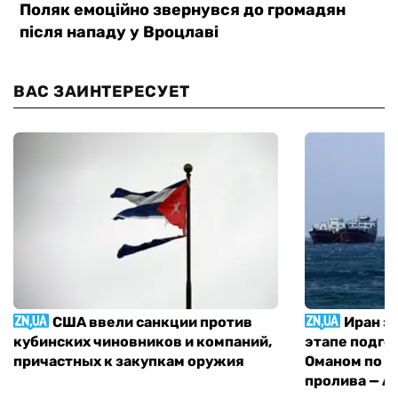
ВАС ЗАИНТЕРЕСУЕТ
США ввели санкции против
Иран з
кубинских чиновников и компаний,
этапе подго
причастных к закупкам оружия
Оманом по п
пролива — A