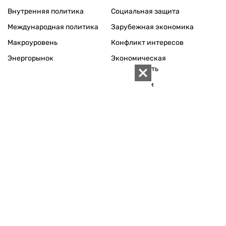
Внутренняя политика
Социальная защита
Международная политика
Зарубежная экономика
Макроуровень
Конфликт интересов
Энергорынок
Экономическая
безопасность
Приватизация
Персоналии
Экономика регионов
Социум
Наука
История
Технологии
Круг семьи
Среда обитания
Туризм
Церковь
Собственность
Культура
Использование материалов «ZN.UA» разрешается при
условии ссылки на «ZN.UA».