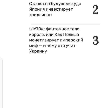
Ставка на будущее: куда
2
Япония инвестирует
триллионы
«1670»: фантомное тело
короля, или Как Польша
3
монетизирует имперский
миф — и чему это учит
Украину