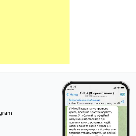
egram