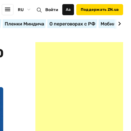
RU
Войти
Аа
Поддержать ZN.ua
Пленки Миндича
О переговорах с РФ
Мобилизация
О