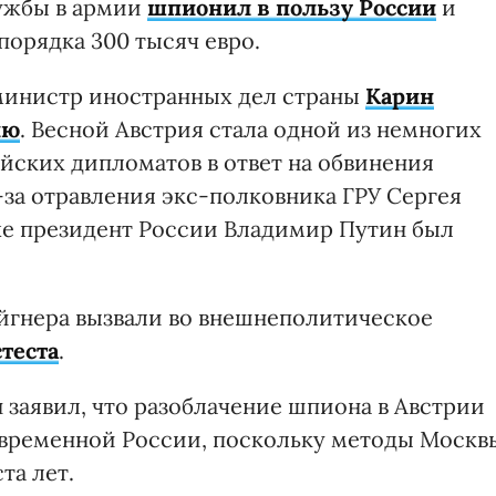
ужбы в армии
шпионил в пользу России
и
порядка 300 тысяч евро.
 министр иностранных дел страны
Карин
ию
. Весной Австрия стала одной из немногих
ийских дипломатов в ответ на обвинения
-за отравления экс-полковника ГРУ Сергея
же президент России Владимир Путин был
Айгнера вызвали во внешнеполитическое
теста
.
заявил, что разоблачение шпиона в Австрии
овременной России, поскольку методы Москв
та лет.