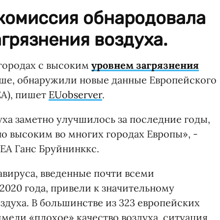
 комиссия обнародовала
грязнения воздуха.
 городах с высоким
уровнем загрязнения
ьше, обнаружили новые данные Европейского
ЕА), пишет
EUobserver
.
духа заметно улучшилось за последние годы,
но высоким во многих городах Европы», -
ЕА Ганс Бруйнинккс.
авируса, введенные почти всеми
2020 года, привели к значительному
здуха. В большинстве из 323 европейских
имели «плохое» качество воздуха, ситуация