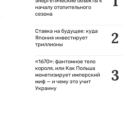
1
энергетические объекты к
началу отопительного
сезона
Ставка на будущее: куда
2
Япония инвестирует
триллионы
«1670»: фантомное тело
короля, или Как Польша
3
монетизирует имперский
миф — и чему это учит
Украину