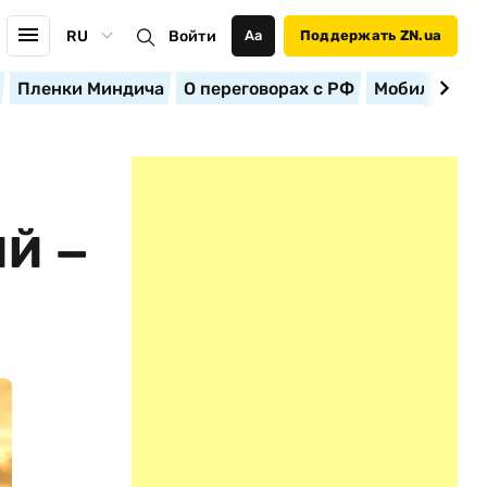
RU
Войти
Аа
Поддержать ZN.ua
Пленки Миндича
О переговорах с РФ
Мобилизация
Й —