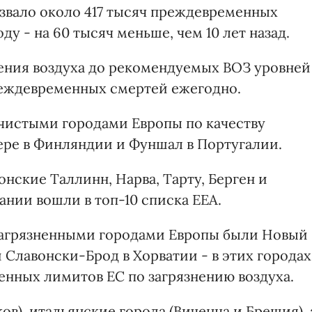
звало около 417 тысяч преждевременных
оду - на 60 тысяч меньше, чем 10 лет назад.
ения воздуха до рекомендуемых ВОЗ уровней
преждевременных смертей ежегодно.
 чистыми городами Европы по качеству
ере в Финляндии и Фуншал в Португалии.
онские Таллинн, Нарва, Тарту, Берген и
ании вошли в топ-10 списка ЕЕА.
 загрязненными городами Европы были Новый
 Славонски-Брод в Хорватии - в этих городах
нных лимитов ЕС по загрязнению воздуха.
ов), итальянские города (Виченца и Брешия), 