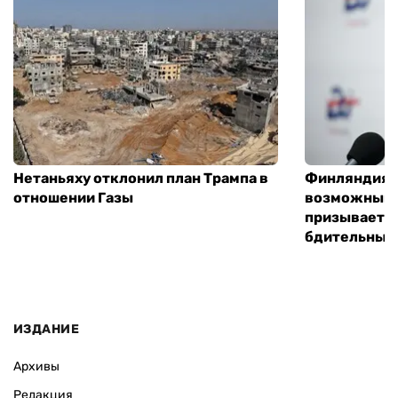
Нетаньяху отклонил план Трампа в
Финляндия г
отношении Газы
возможным 
призывает 
бдительным
ИЗДАНИЕ
Архивы
Редакция