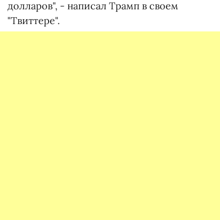
долларов", - написал Трамп в своем
"Твиттере".