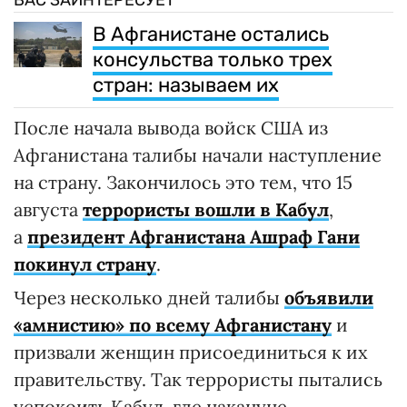
ВАС ЗАИНТЕРЕСУЕТ
В Афганистане остались
консульства только трех
стран: называем их
После начала вывода войск США из
Афганистана талибы начали наступление
на страну. Закончилось это тем, что 15
августа
террористы вошли в Кабул
,
а
президент Афганистана Ашраф Гани
покинул страну
.
Через несколько дней талибы
объявили
«амнистию» по всему Афганистану
и
призвали женщин присоединиться к их
правительству. Так террористы пытались
успокоить Кабул, где накануне