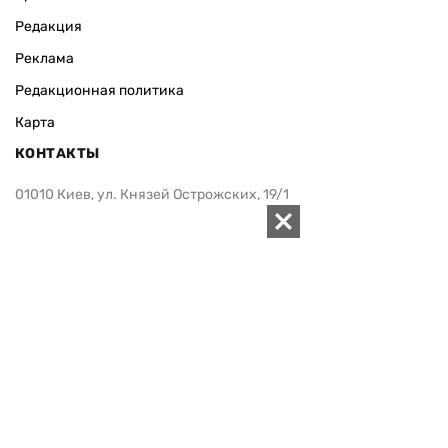
Редакция
Реклама
Редакционная политика
Карта
КОНТАКТЫ
01010 Киев, ул. Князей Острожских, 19/1
Телефон редакции:
+380 (44) 280-04-85
Электронная почта редакции:
zn94@ukr.net
Электронная почта службы новостей:
editor@zn.ua
СОЦСЕТИ
ПОДДЕРЖАТЬ ZN.UA