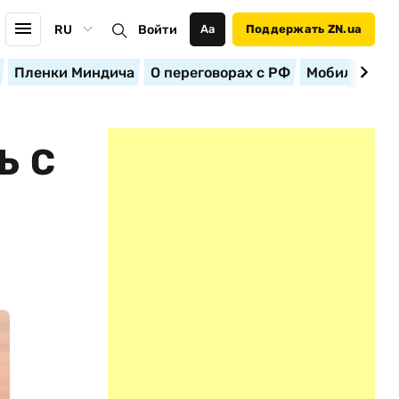
RU
Войти
Аа
Поддержать ZN.ua
Пленки Миндича
О переговорах с РФ
Мобилизация
Ь С