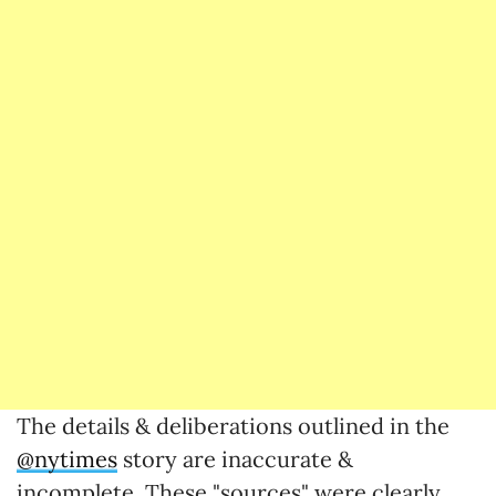
The details & deliberations outlined in the
@nytimes
story are inaccurate &
incomplete. These "sources" were clearly