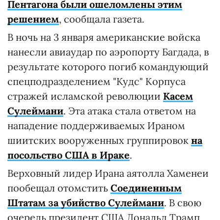
Пентагона были ошеломлены этим
решением
, сообщала газета.
В ночь на 3 января американские войска
нанесли авиаудар по аэропорту Багдада, в
результате которого погиб командующий
спецподразделением "Кудс" Корпуса
стражей исламской революции
Касем
Сулеймани
. Эта атака стала ответом на
нападение поддерживаемых Ираном
шиитских вооруженных группировок
на
посольство США в Ираке
.
Верховный лидер Ирана аятолла Хаменеи
пообещал отомстить
Соединенным
Штатам за убийство Сулеймани
. В свою
очередь президент США Дональд Трамп