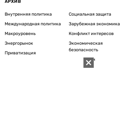
Редакционная политика
Карта
КОНТАКТЫ
01010 Киев, ул. Князей Острожских, 19/1
Телефон редакции:
+380 (44) 280-04-85
Электронная почта редакции:
zn94@ukr.net
Электронная почта службы новостей:
editor@zn.ua
СОЦСЕТИ
ПОДДЕРЖАТЬ ZN.UA
Поддержать независимую
журналистику!