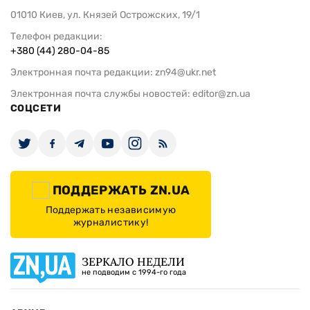
Саудовская Аравия, Турция и
Bloomberg: 
Пакистан подписали соглашение в
22 млрд дол
области обороны
полномасшт
Украину
ИЗДАНИЕ
Архивы
Редакция
Реклама