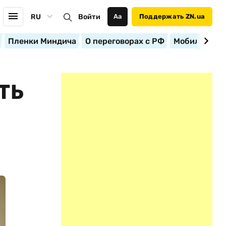
RU
Войти
Аа
Поддержать ZN.ua
Пленки Миндича
О переговорах с РФ
Мобилизация
ТЬ