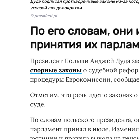
Дуда подписал противоречивые законы из-за котор
угрозой для демократии.
© president.pl
По его словам, они
принятия их парлам
Президент Польши Анджей Дуда зая
спорные законы
о судебной рефор
процедуры Еврокомиссии, сообща
Отметим, что речь идет о законах 
суде.
По словам польского президента, о
парламент принял в июле. Изменил
юстиции и правила выхода на пенс