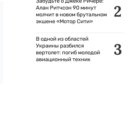
Забудьте о Джеке Ричере:
2
Алан Ритчсон 90 минут
молчит в новом брутальном
экшене «Мотор Сити»
В одной из областей
3
Украины разбился
вертолет: погиб молодой
авиационный техник