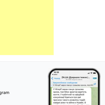
egram