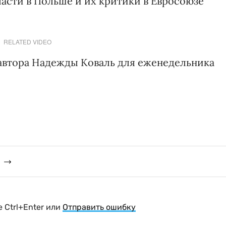
асти в Польше и их критики в Евросоюзе
RELATED VIDEO
автора Надежды Коваль для еженедельника
 Ctrl+Enter или
Отправить ошибку