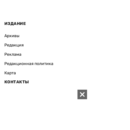
ИЗДАНИЕ
Архивы
Редакция
Реклама
Редакционная политика
Карта
КОНТАКТЫ
01010 Киев, ул. Князей Острожских, 19/1
Телефон редакции:
+380 (44) 280-04-85
Электронная почта редакции:
zn94@ukr.net
Электронная почта службы новостей:
editor@zn.ua