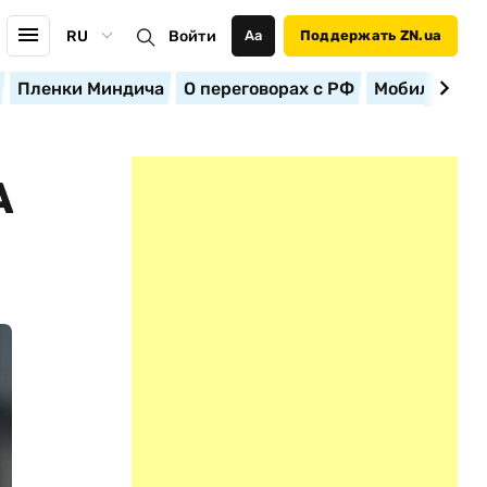
RU
Войти
Аа
Поддержать ZN.ua
Пленки Миндича
О переговорах с РФ
Мобилизация
А