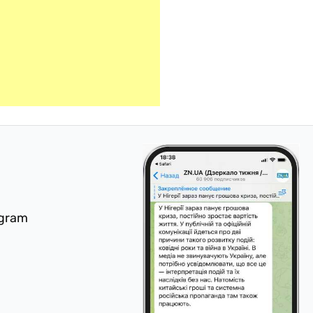
egram