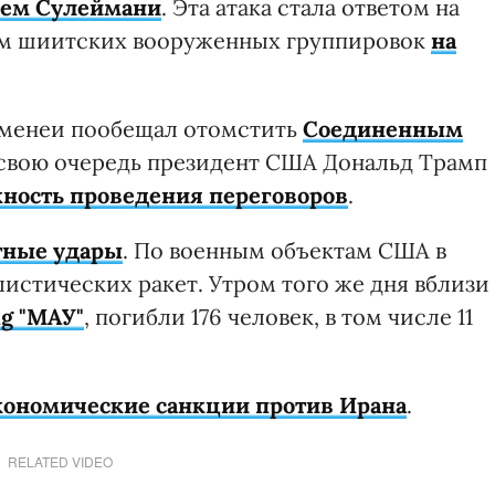
сем Сулеймани
. Эта атака стала ответом на
м шиитских вооруженных группировок
на
аменеи пообещал отомстить
Соединенным
В свою очередь президент США Дональд Трамп
ность проведения переговоров
.
тные удары
. По военным объектам США в
истических ракет. Утром того же дня вблизи
g "МАУ"
, погибли 176 человек, в том числе 11
ономические санкции против Ирана
.
RELATED VIDEO