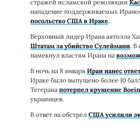
стражей исламской революции
Ка
нападение поддерживаемых Ирано
посольство США в Ираке
.
Верховный лидер Ирана аятолла Х
Штатам за убийство Сулеймани
. 
намекнул властям Ирана на
возмож
В ночь на 8 января
Иран нанес отве
Ираке было выпущено более 10 балл
Тегерана
потерпел крушение Boein
украинцев.
В ответ на обстрел
США усилили эк