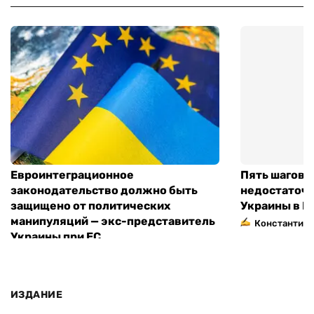
Евроинтеграционное
Пять шагов к
законодательство должно быть
недостаточн
защищено от политических
Украины в Е
манипуляций — экс-представитель
Константин 
Украины при ЕС
ИЗДАНИЕ