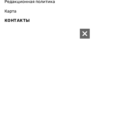
Редакционная политика
Карта
КОНТАКТЫ
01010 Киев, ул. Князей Острожских, 19/1
Телефон редакции:
+380 (44) 280-04-85
Электронная почта редакции:
zn94@ukr.net
Электронная почта службы новостей:
editor@zn.ua
СОЦСЕТИ
ПОДДЕРЖАТЬ ZN.UA
Поддержать независимую
журналистику!