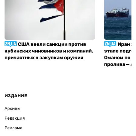
США ввели санкции против
Иран з
кубинских чиновников и компаний,
этапе подго
причастных к закупкам оружия
Оманом по п
пролива — A
ИЗДАНИЕ
Архивы
Редакция
Реклама