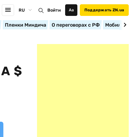
RU
Войти
Аа
Поддержать ZN.ua
Пленки Миндича
О переговорах с РФ
Мобилизация
А $