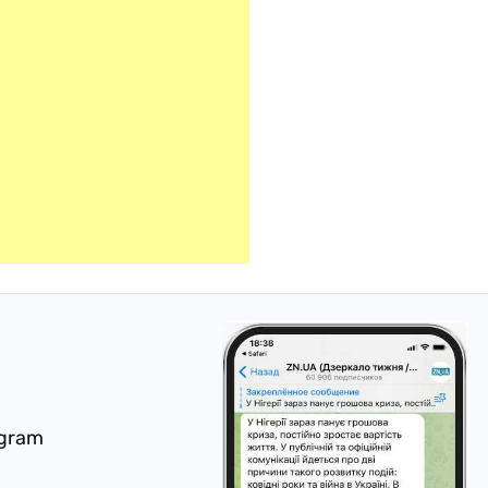
egram