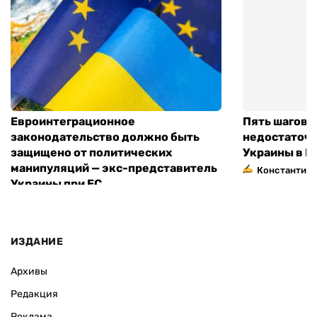
Евроинтеграционное
Пять шагов к
законодательство должно быть
недостаточн
защищено от политических
Украины в Е
манипуляций — экс-представитель
Константин 
Украины при ЕС
ИЗДАНИЕ
Архивы
Редакция
Реклама