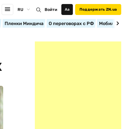
RU
Войти
Аа
Поддержать ZN.ua
Пленки Миндича
О переговорах с РФ
Мобилизация
Х