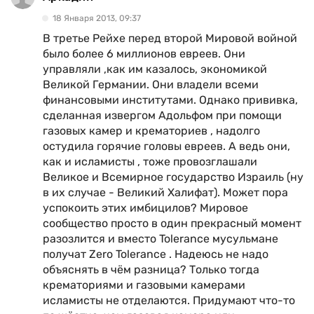
18 Января 2013, 09:37
В третье Рейхе перед второй Мировой войной
было более 6 миллионов евреев. Они
управляли ,как им казалось, экономикой
Великой Германии. Они владели всеми
финансовыми институтами. Однако прививка,
сделанная извергом Адольфом при помощи
газовых камер и крематориев , надолго
остудила горячие головы евреев. А ведь они,
как и исламисты , тоже провозглашали
Великое и Всемирное государство Израиль (ну
в их случае - Великий Халифат). Может пора
успокоить этих имбицилов? Мировое
сообщество просто в один прекрасный момент
разозлится и вместо Tolerance мусульмане
получат Zero Tolerance . Надеюсь не надо
объяснять в чём разница? Только тогда
крематориями и газовыми камерами
исламисты не отделаются. Придумают что-то