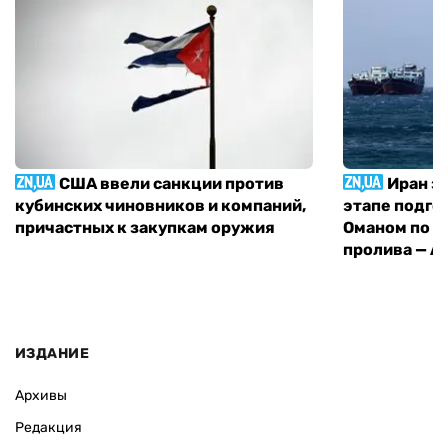
США ввели санкции против
Иран з
кубинских чиновников и компаний,
этапе подго
причастных к закупкам оружия
Оманом по п
пролива — A
ИЗДАНИЕ
Архивы
Редакция