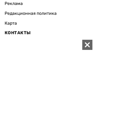
Реклама
Редакционная политика
Карта
КОНТАКТЫ
01010 Киев, ул. Князей Острожских, 19/1
Телефон редакции:
+380 (44) 280-04-85
Электронная почта редакции:
zn94@ukr.net
Электронная почта службы новостей:
editor@zn.ua
СОЦСЕТИ
ПОДДЕРЖАТЬ ZN.UA
Поддержать независимую
журналистику!