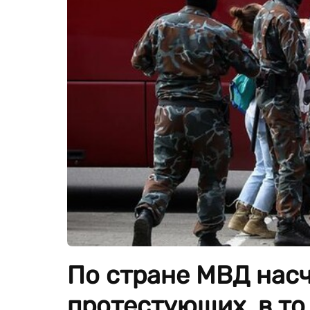
По стране МВД нас
протестующих, в то