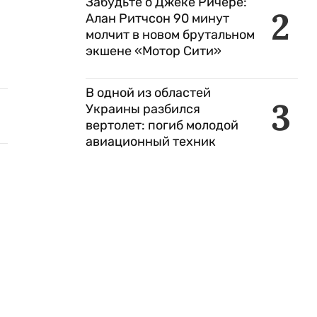
Забудьте о Джеке Ричере:
2
Алан Ритчсон 90 минут
молчит в новом брутальном
экшене «Мотор Сити»
В одной из областей
3
Украины разбился
вертолет: погиб молодой
авиационный техник