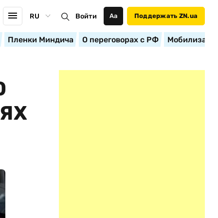
RU
Войти
Аа
Поддержать ZN.ua
Пленки Миндича
О переговорах с РФ
Мобилизация
0
ЯХ