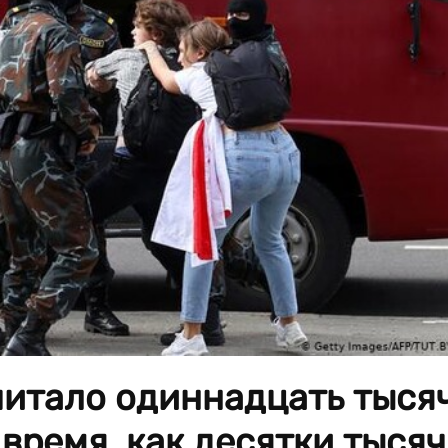
читало одиннадцать тыся
 время, как десятки тысяч