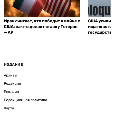
Иран считает, что победит в войне с
США усилива
США: на что делает ставку Тегеран
ища нового 
— AP
государства
ИЗДАНИЕ
Архивы
Редакция
Реклама
Редакционная политика
Карта