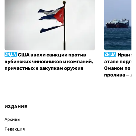
США ввели санкции против
Иран з
кубинских чиновников и компаний,
этапе подго
причастных к закупкам оружия
Оманом по п
пролива — A
ИЗДАНИЕ
Архивы
Редакция