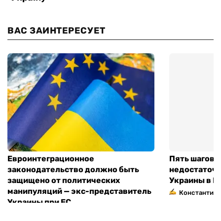
ВАС ЗАИНТЕРЕСУЕТ
Евроинтеграционное
Пять шагов к
законодательство должно быть
недостаточн
защищено от политических
Украины в Е
манипуляций — экс-представитель
Константин 
Украины при ЕС