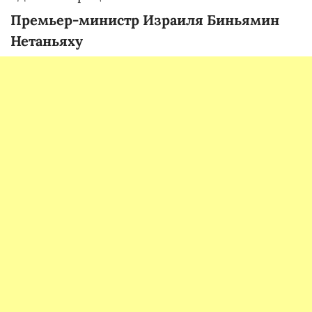
Премьер-министр Израиля Биньямин
Нетаньяху