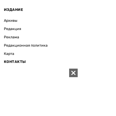
ИЗДАНИЕ
Архивы
Редакция
Реклама
Редакционная политика
Карта
КОНТАКТЫ
01010 Киев, ул. Князей Острожских, 19/1
Телефон редакции:
+380 (44) 280-04-85
Электронная почта редакции:
zn94@ukr.net
Электронная почта службы новостей:
editor@zn.ua
СОЦСЕТИ