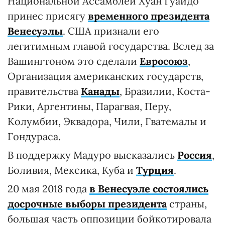
Национальной Ассамблеи Хуан Гуайдо
принес присягу
временного президента
Венесуэлы
. США признали его
легитимным главой государства. Вслед за
Вашингтоном это сделали
Евросоюз
,
Организация американских государств,
правительства
Канады
, Бразилии, Коста-
Рики, Аргентины, Парагвая, Перу,
Колумбии, Эквадора, Чили, Гватемалы и
Гондураса.
В поддержку Мадуро высказались
Россия
,
Боливия, Мексика, Куба и
Турция
.
20 мая 2018 года
в Венесуэле состоялись
досрочные выборы президента
страны,
большая часть оппозиции бойкотировала